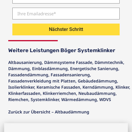
Nächster Schritt
Weitere Leistungen Böger Systemklinker
Altbausanierung
,
Dämmsysteme Fassade
,
Dämmtechnik
,
Dämmung
,
Einblasdämmung
,
Energetische Sanierung
,
Fassadendämmung
,
Fassadensanierung
,
Fassadenverkleidung mit Platten
,
Gebäudedämmung
,
Isolierklinker
,
Keramische Fassaden
,
Kerndämmung
,
Klinker
,
Klinkerfassaden
,
Klinkerriemchen
,
Neubaudämmung
,
Riemchen
,
Systemklinker
,
Wärmedämmung
,
WDVS
Zurück zur Übersicht – Altbaudämmung