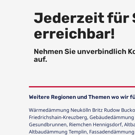
Jederzeit für 
erreichbar!
Nehmen Sie unverbindlich K
auf.
Weitere Regionen und Themen wo wir für
Wärmedämmung Neukölln Britz Rudow Buck
Friedrichshain-Kreuzberg
,
Gebäudedämmung Do
Gesundbrunnen
,
Riemchen Hennigsdorf
,
Altb
Altbaudämmung Templin
,
Fassadendämmung L