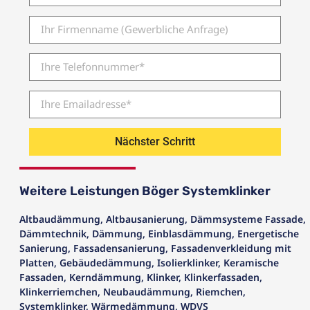
Nächster Schritt
Weitere Leistungen Böger Systemklinker
Altbaudämmung
,
Altbausanierung
,
Dämmsysteme Fassade
,
Dämmtechnik
,
Dämmung
,
Einblasdämmung
,
Energetische
Sanierung
,
Fassadensanierung
,
Fassadenverkleidung mit
Platten
,
Gebäudedämmung
,
Isolierklinker
,
Keramische
Fassaden
,
Kerndämmung
,
Klinker
,
Klinkerfassaden
,
Klinkerriemchen
,
Neubaudämmung
,
Riemchen
,
Systemklinker
,
Wärmedämmung
,
WDVS