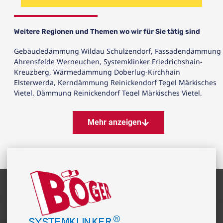
Weitere Regionen und Themen wo wir für Sie tätig sind
Gebäudedämmung Wildau Schulzendorf
,
Fassadendämmung
Ahrensfelde Werneuchen
,
Systemklinker Friedrichshain-
Kreuzberg
,
Wärmedämmung Doberlug-Kirchhain
Elsterwerda
,
Kerndämmung Reinickendorf Tegel Märkisches
Vietel
,
Dämmung Reinickendorf Tegel Märkisches Vietel
,
Riemchen Beeskow Bad Sarow
,
Systemklinker Fredersdorf-
Vogelsdorf
,
Klinker Kreis Oberhavel
,
Dämmsysteme Fassade
Mehr anzeigen
Fürstenwalde Spree
,
Klinker Neuruppin Fehrbellin
,
Altbausanierung Zossen Am Mellensee
,
Wärmedämmung
Kreis Dahme-Spreewald
,
Fassadendämmung Pankow
Weißensee Prenzlauer Berg
,
Wärmedämmung
Wittstock/Dosse
,
Energetische Sanierung Storkow Bad Saarow
,
Wärmedämmung Zossen Am Mellensee
,
Kerndämmung Bad
Freienwalde Wriezen
,
Isolierklinker Velten Birkenwerder
,
Systemklinker Schorfheide
,
Energetische Sanierung
Eisenhüttenstadt
,
Fassadensanierung Brieselang
Schönwalde-Glien
,
Kerndämmung Petershagen-Eggersdorf
,