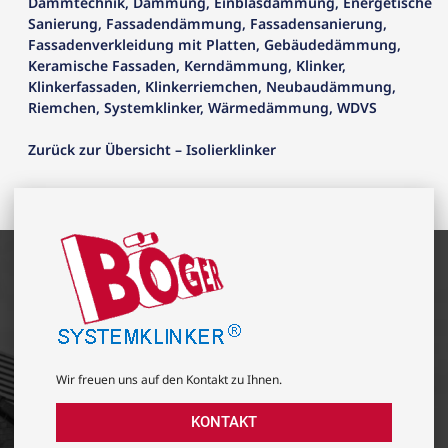
Dämmtechnik
,
Dämmung
,
Einblasdämmung
,
Energetische
Sanierung
,
Fassadendämmung
,
Fassadensanierung
,
Fassadenverkleidung mit Platten
,
Gebäudedämmung
,
Keramische Fassaden
,
Kerndämmung
,
Klinker
,
Klinkerfassaden
,
Klinkerriemchen
,
Neubaudämmung
,
Riemchen
,
Systemklinker
,
Wärmedämmung
,
WDVS
Zurück zur Übersicht – Isolierklinker
Wir freuen uns auf den Kontakt zu Ihnen.
KONTAKT