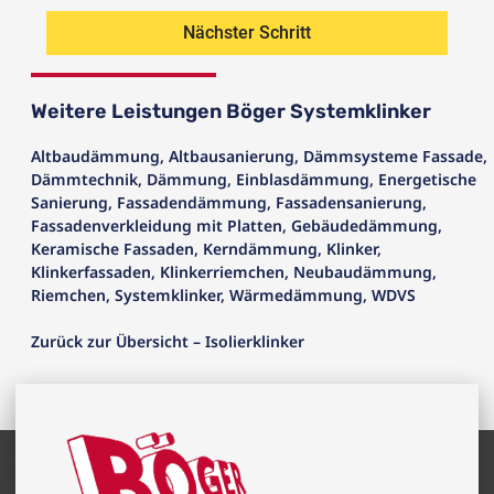
Nächster Schritt
Weitere Leistungen Böger Systemklinker
Altbaudämmung
,
Altbausanierung
,
Dämmsysteme Fassade
,
Dämmtechnik
,
Dämmung
,
Einblasdämmung
,
Energetische
Sanierung
,
Fassadendämmung
,
Fassadensanierung
,
Fassadenverkleidung mit Platten
,
Gebäudedämmung
,
Keramische Fassaden
,
Kerndämmung
,
Klinker
,
Klinkerfassaden
,
Klinkerriemchen
,
Neubaudämmung
,
Riemchen
,
Systemklinker
,
Wärmedämmung
,
WDVS
Zurück zur Übersicht – Isolierklinker