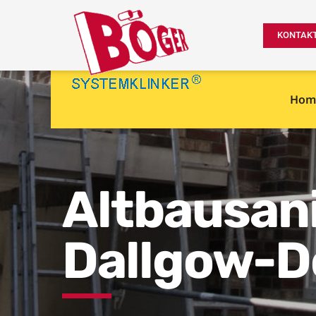
KONTAK
Hom
Altbausani
Dallgow-D