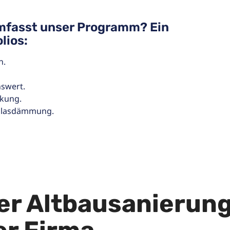
mfasst unser Programm? Ein
lios:
n.
nswert.
rkung.
nblasdämmung.
er Altbausanierung