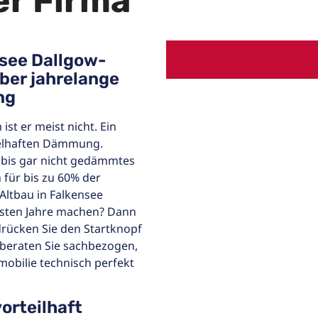
er Firma
nsee Dallgow-
über jahrelange
ng
st er meist nicht. Ein
gelhaften Dämmung.
bis gar nicht gedämmtes
 für bis zu 60% der
 Altbau in Falkensee
chsten Jahre machen? Dann
drücken Sie den Startknopf
 beraten Sie sachbezogen,
mobilie technisch perfekt
orteilhaft