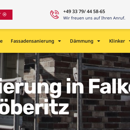
+49 33 79/ 44 58-65
T
Wir freuen uns auf Ihren Anruf.
e
Fassadensanierung
Dämmung
Klinker
erung in Fal
öberitz