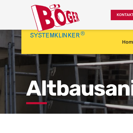
KONTAK
Hom
Altbausani