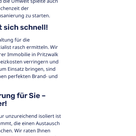
d die Umwelt spielte auch
schenzeit der
usanierung zu starten.
 sich schnell!
tung für die
alist rasch ermitteln. Wir
er Immobilie in Pritzwalk
Heizkosten verringern und
um Einsatz bringen, sind
inen perfekten Brand- und
ung für Sie –
r!
ur unzureichend isoliert ist
ommt, die einen Austausch
hen. Wir raten Ihnen