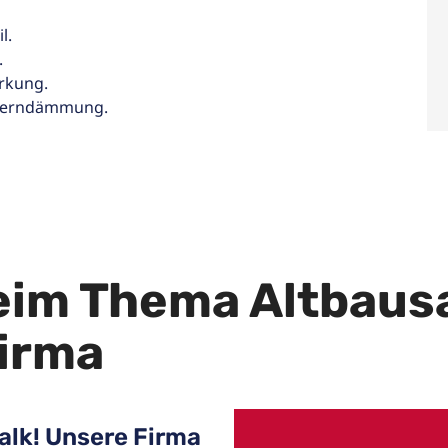
l.
.
rkung.
 Kerndämmung.
beim Thema Altbaus
Firma
alk! Unsere Firma