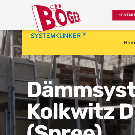
KONTAK
Hom
Dämmsyste
Kolkwitz 
(Spree)