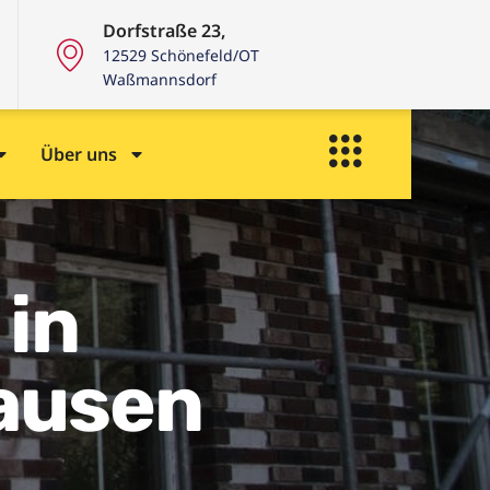
Dorfstraße 23,
12529 Schönefeld/OT
Waßmannsdorf
Über uns
in
ausen