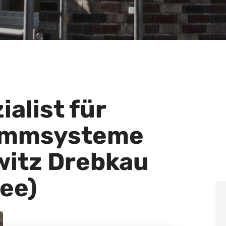
ialist für
ämmsysteme
witz Drebkau
ee)