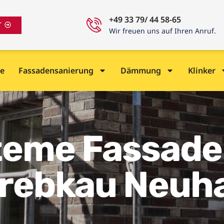
+49 33 79/ 44 58-65
T
Wir freuen uns auf Ihren Anruf.
e
Fassadensanierung
Dämmung
Klinker
me Fassade 
Drebkau Neuh