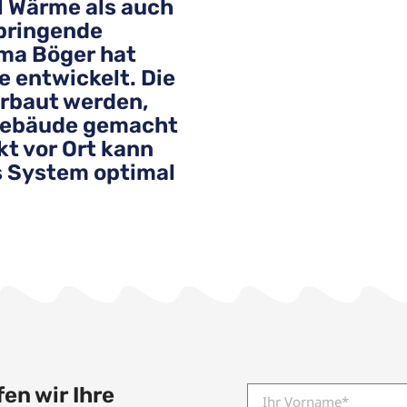
l Wärme als auch
bringende
ma Böger hat
 entwickelt. Die
erbaut werden,
 Gebäude gemacht
kt vor Ort kann
s System optimal
n wir Ihre