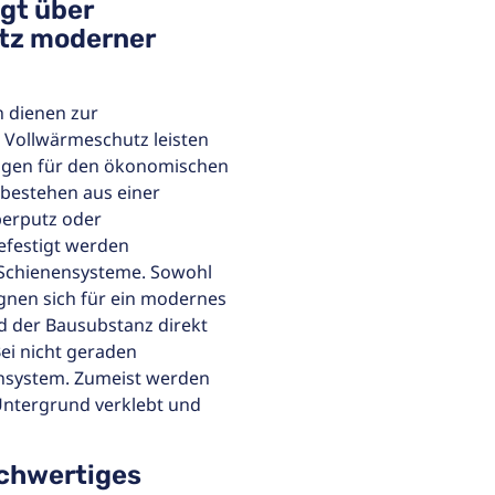
gt über
atz moderner
 dienen zur
Vollwärmeschutz leisten
igen für den ökonomischen
bestehen aus einer
berputz oder
efestigt werden
 Schienensysteme. Sowohl
gnen sich für ein modernes
der Bausubstanz direkt
Bei nicht geraden
ensystem. Zumeist werden
Untergrund verklebt und
ochwertiges