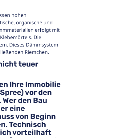
üssen hohen
tische, organische und
mmaterialien erfolgt mit
 Klebemörtels. Die
ystem. Dieses Dämmsystem
hließenden Riemchen.
icht teuer
n Ihre Immobilie
Spree) vor den
. Wer den Bau
er eine
uss von Beginn
n. Technisch
ch vorteilhaft