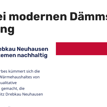
bei modernen Däm
ung
rebkau Neuhausen
temen nachhaltig
bes kümmert sich die
 Wärmehaushaltes von
alitative
 gemacht, die
witz Drebkau Neuhausen