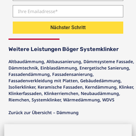
Nächster Schritt
Weitere Leistungen Böger Systemklinker
Altbaudämmung
,
Altbausanierung
,
Dämmsysteme Fassade
,
Dämmtechnik
,
Einblasdämmung
,
Energetische Sanierung
,
Fassadendämmung
,
Fassadensanierung
,
Fassadenverkleidung mit Platten
,
Gebäudedämmung
,
Isolierklinker
,
Keramische Fassaden
,
Kerndämmung
,
Klinker
,
Klinkerfassaden
,
Klinkerriemchen
,
Neubaudämmung
,
Riemchen
,
Systemklinker
,
Wärmedämmung
,
WDVS
Zurück zur Übersicht – Dämmung