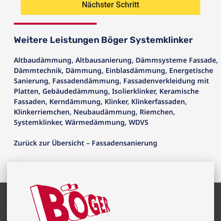
Nächster Schritt
Weitere Leistungen Böger Systemklinker
Altbaudämmung
,
Altbausanierung
,
Dämmsysteme Fassade
,
Dämmtechnik
,
Dämmung
,
Einblasdämmung
,
Energetische
Sanierung
,
Fassadendämmung
,
Fassadenverkleidung mit
Platten
,
Gebäudedämmung
,
Isolierklinker
,
Keramische
Fassaden
,
Kerndämmung
,
Klinker
,
Klinkerfassaden
,
Klinkerriemchen
,
Neubaudämmung
,
Riemchen
,
Systemklinker
,
Wärmedämmung
,
WDVS
Zurück zur Übersicht – Fassadensanierung