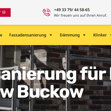
+49 33 79/ 44 58-65
T
Wir freuen uns auf Ihren Anruf.
e
Fassadensanierung
Dämmung
Klinker
anierung für 
ow Buckow