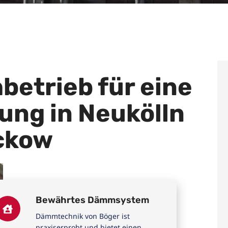
hbetrieb für eine
ung in Neukölln
ckow
Bewährtes Dämmsystem
Dämmtechnik von Böger ist
praxiserprobt und bietet einen