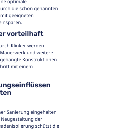
eine optimale
durch die schon genannten
 mit geeigneten
einsparen.
r vorteilhaft
rch Klinker werden
m Mauerwerk und weitere
orgehängte Konstruktionen
ritt mit einem
rungseinflüssen
rten
er Sanierung eingehalten
e Neugestaltung der
sadenisolierung schützt die