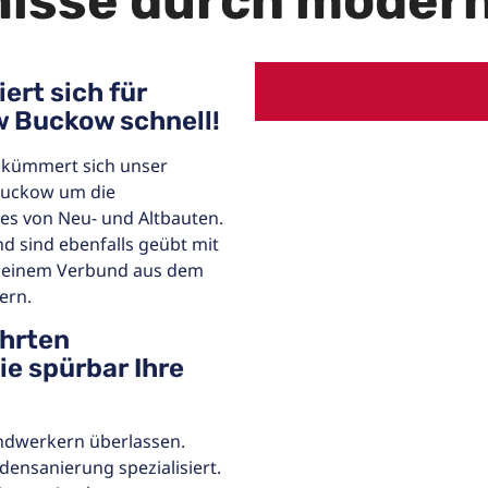
nisse durch modern
ert sich für
w Buckow schnell!
 kümmert sich unser
Buckow um die
es von Neu- und Altbauten.
d sind ebenfalls geübt mit
it einem Verbund aus dem
ern.
ührten
e spürbar Ihre
ndwerkern überlassen.
ensanierung spezialisiert.