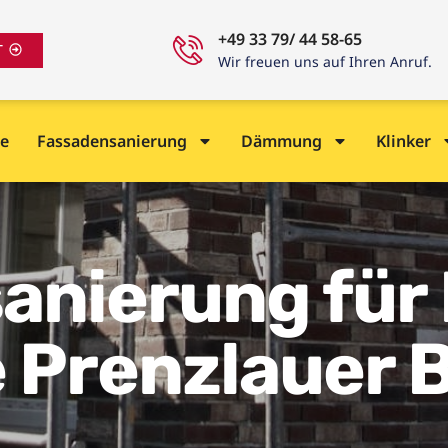
+49 33 79/ 44 58-65
T
Wir freuen uns auf Ihren Anruf.
e
Fassadensanierung
Dämmung
Klinker
anierung für
 Prenzlauer 