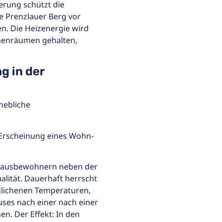
erung schützt die
e Prenzlauer Berg vor
. Die Heizenergie wird
nnenräumen gehalten,
g in der
hebliche
 Erscheinung eines Wohn-
n Hausbewohnern neben der
lität. Dauerhaft herrscht
lichenen Temperaturen,
ses nach einer nach einer
n. Der Effekt: In den