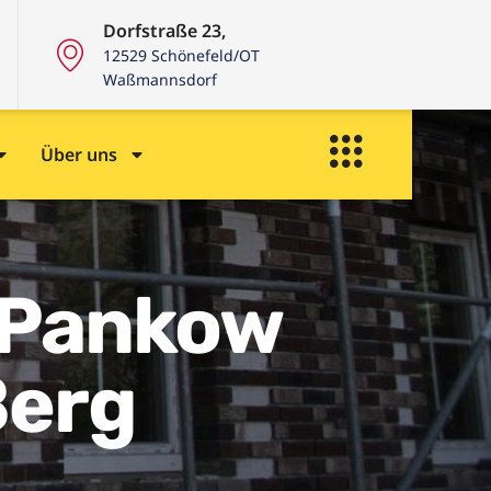
Dorfstraße 23,
12529 Schönefeld/OT
Waßmannsdorf
Über uns
 Pankow
Berg