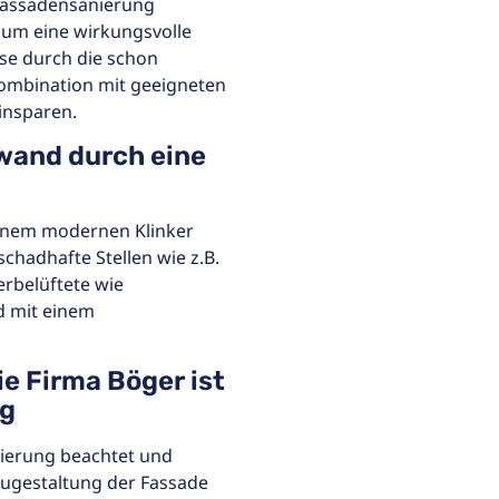
 Fassadensanierung
h um eine wirkungsvolle
se durch die schon
ombination mit geeigneten
insparen.
wand durch eine
inem modernen Klinker
hadhafte Stellen wie z.B.
erbelüftete wie
d mit einem
e Firma Böger ist
ng
nierung beachtet und
ugestaltung der Fassade