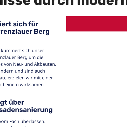
nisse durch modern
ert sich für
renzlauer Berg
 kümmert sich unser
nzlauer Berg um die
s von Neu- und Altbauten.
endern und sind auch
e erzielen wir mit einer
und einem wirksamen
gt über
assadensanierung
 vom Fach überlassen.