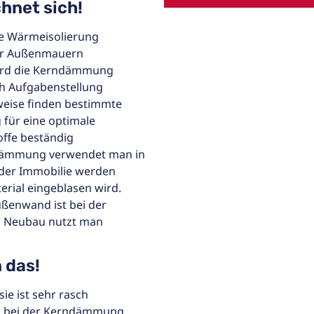
hnet sich!
e Wärmeisolierung
er Außenmauern
wird die Kerndämmung
h Aufgabenstellung
sweise finden bestimmte
für eine optimale
ffe beständig
 Dämmung verwendet man in
 der Immobilie werden
rial eingeblasen wird.
ßenwand ist bei der
m Neubau nutzt man
 das!
ie ist sehr rasch
d bei der Kerndämmung