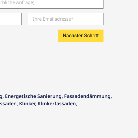
Nächster Schritt
g
,
Energetische Sanierung
,
Fassadendämmung
,
assaden
,
Klinker
,
Klinkerfassaden
,