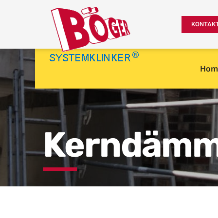
KONTAK
Hom
Kerndämm