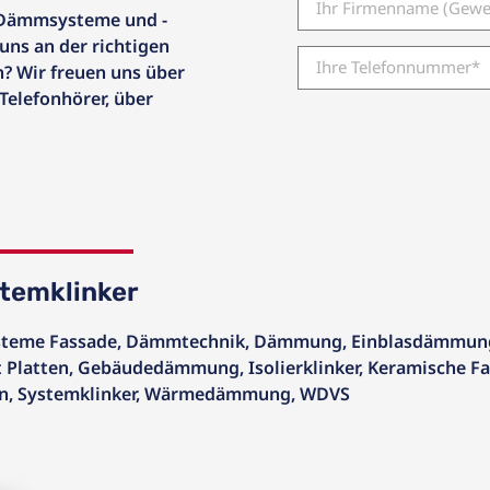
 Dämmsysteme und -
uns an der richtigen
? Wir freuen uns über
 Telefonhörer, über
stemklinker
teme Fassade
,
Dämmtechnik
,
Dämmung
,
Einblasdämmun
 Platten
,
Gebäudedämmung
,
Isolierklinker
,
Keramische F
n
,
Systemklinker
,
Wärmedämmung
,
WDVS