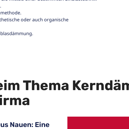
.
mmethode.
thetische oder auch organische
inblasdämmung.
beim Thema Kernd
Firma
us Nauen: Eine