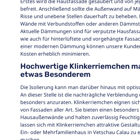
Erstes wird die Hausfassade gesäubert und von j
befreit. Anschließend sollte die Außenwand auf 
Risse und unebene Stellen dauerhaft zu beheben.
Wände mit Verbundstoffen oder anderen Dämmstof
Aktuelle Dämmungen sind für verputzte Hausfass
wie auch für hinterlüftete und vorgehängte Fassa
einer modernen Dämmung können unsere Kunden 
Kosten erheblich minimieren.
Hochwertige Klinkerriemchen ma
etwas Besonderem
Die Isolierung kann man darüber hinaus mit optis
An dieser Stelle ist die nachträgliche Verblendun
besonders anzuraten. Klinkerriemchen eignen sich 
von Fassaden aller Art. Sie bieten einen besonders
Hausaußenwände und halten zuverlässig Feuchtigk
lassen sich mit Klinkerriemchen attraktive Gestalt
Ein- oder Mehrfamilienhaus in Vetschau Calau zu
machen.