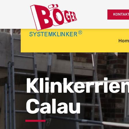
KONTAK
Hom
Klinkerri
Calau