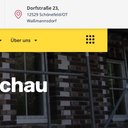
Dorfstraße 23,
12529 Schönefeld/OT
Waßmannsdorf
Über uns
schau